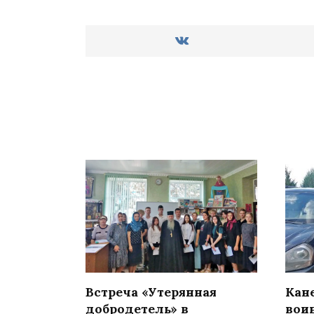
Встреча «Утерянная
Кан
добродетель» в
вои