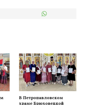
ом
В Петропавловском
храме Брюховецкой