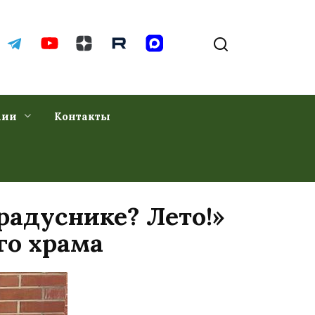
хии
Контакты
радуснике? Лето!»
го храма