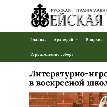
Перейти
к
содержанию
Главная
Архиерей
Епархия
Строительство собора
Литературно-игро
в воскресной шко