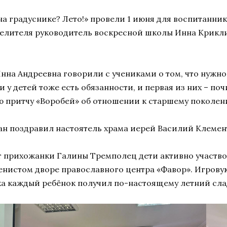
а градуснике? Лето!» провели 1 июня для воспитанни
целителя руководитель воскресной школы Инна Крикл
на Андреевна говорили с учениками о том, что нужно 
 и у детей тоже есть обязанности, и первая из них – по
 притчу «Воробей» об отношении к старшему поколени
н поздравил настоятель храма иерей Василий Клемент
т прихожанки Галины Тремполец дети активно участво
тенистом дворе православного центра «Фавор». Игров
ка каждый ребёнок получил по-настоящему летний сл