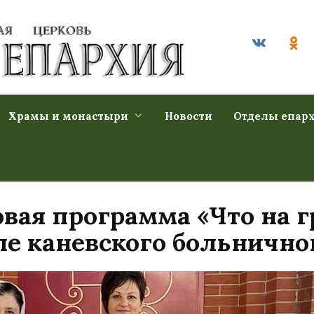
Храмы и монастыри
Новости
Отделы епар
вая программа «Что на г
ле каневского больнично