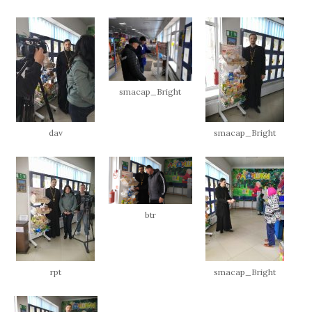
smacap_Bright
dav
smacap_Bright
btr
rpt
smacap_Bright