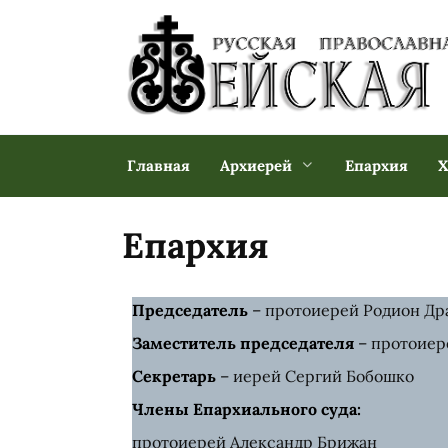
Главная
Архиерей
Епархия
Х
Епархия
Председатель
–
протоиерей Родион Др
Заместитель председателя
–
протоиер
Секретарь
–
иерей Сергий Бобошко
Члены Епархиального суда:
протоиерей Александр Брижан