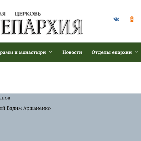
рамы и монастыри
Новости
Отделы епархии
апов
ей Вадим Аржаненко