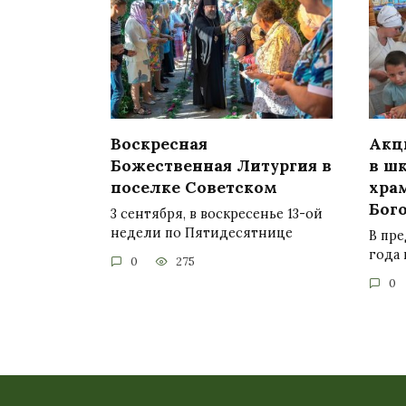
Воскресная
Акц
Божественная Литургия в
в ш
поселке Советском
хра
Бог
3 сентября, в воскресенье 13-ой
недели по Пятидесятнице
В пр
года 
0
275
0