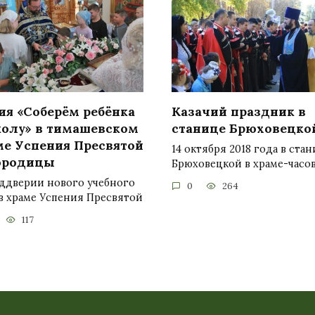
ия «Соберём ребёнка
Казачий праздник в
колу» в тимашевском
станице Брюховецко
ме Успения Пресвятой
14 октября 2018 года в ста
ородицы
Брюховецкой в храме-часо
еддверии нового учебного
0
264
в храме Успения Пресвятой
117