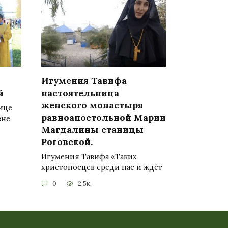
Игумения Тавифа
й
настоятельница
женского монастыря
нице
равноапостольной Марии
вне
Магдалины станицы
Роговской.
Игумения Тавифа «Таких
христоносцев среди нас и ждёт
0
2.5к.