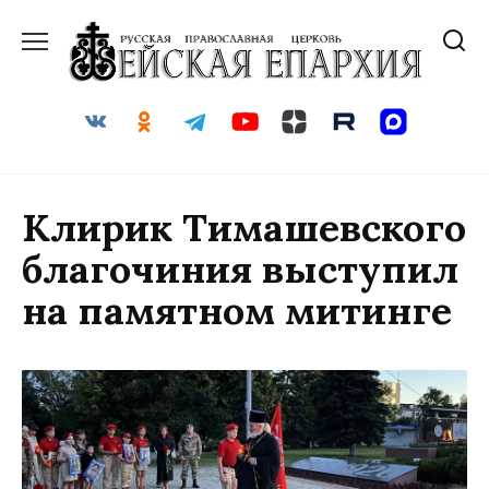
Перейти
к
содержанию
Клирик Тимашевского
благочиния выступил
на памятном митинге