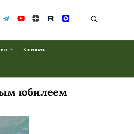
хии
Контакты
вым юбилеем