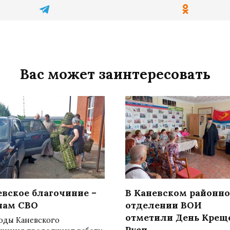
Вас может заинтересовать
евское благочиние –
В Каневском районн
нам СВО
отделении ВОИ
отметили День Крещ
оды Каневского
Руси