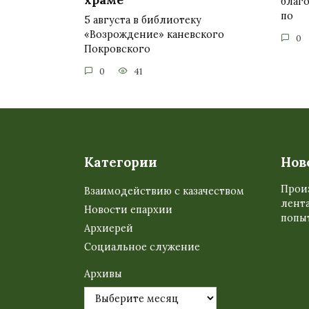
благ
по
5 августа в библиотеку
«Возрождение» каневского
0
Покровского
0
41
Категории
Нов
Прои
Взаимодействию с казачеством
лента
Новости епархии
попыт
Архиерей
Социальное служение
Архивы