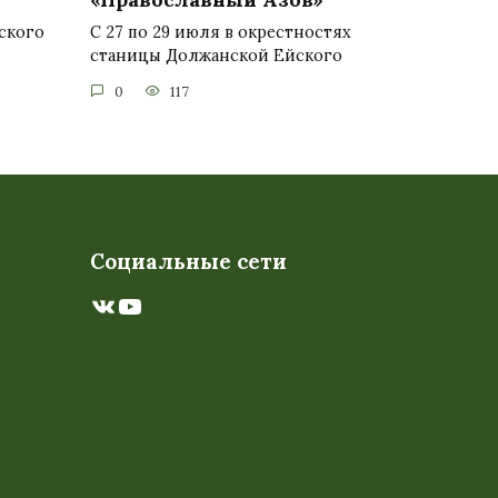
ского
С 27 по 29 июля в окрестностях
станицы Должанской Ейского
0
117
Социальные сети
ВКонтакте
YouTube