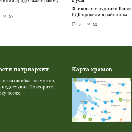
очиния продолжают работу
30 июля сотрудники Канев
РДК провели в районном
57
0
52
ости патриархии
Карта храмов
зошла ошибка; возможно,
 недоступна. Повторите
ку позже.