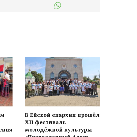
ом
В Ейской епархии прошёл
XII фестиваль
ения
молодёжной культуры
«Православный Азов»