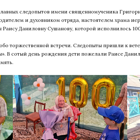
ославных следопытов имени священномученика Григор
водителем и духовником отряда, настоятелем храма и
 Раису Даниловну Сушанову, которой исполнилось 100
бо торжественной встречи. Следопыты пришли к вете
». В сотый день рождения дети пожелали Раисе Данило
мять.