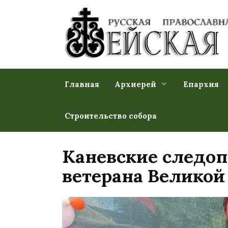
Перейти
к
содержанию
Главная
Архиерей
Епархия
Строительство собора
Каневские следо
ветерана Великой