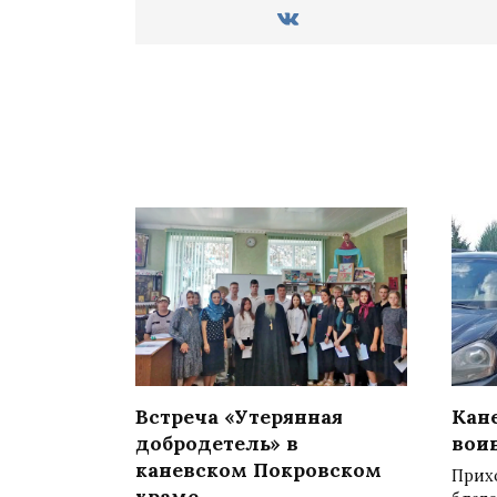
Встреча «Утерянная
Кан
добродетель» в
вои
каневском Покровском
Прих
храме