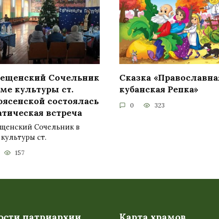
рещенский Сочельник
Сказка «Православна
ме культуры ст.
кубанская Репка»
оясенской состоялась
0
323
атическая встреча
ещенский Сочельник в
культуры ст.
157
ости патриархии
Карта храмов