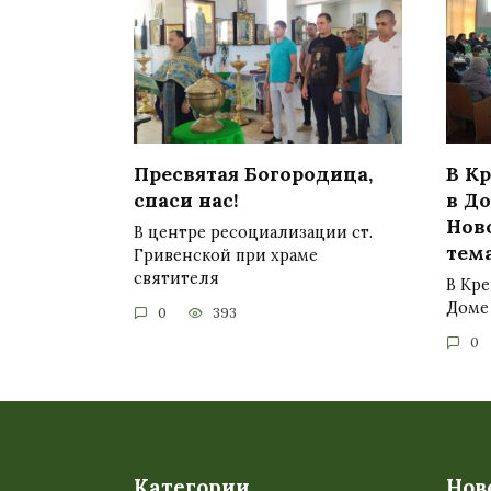
Пресвятая Богородица,
В К
спаси нас!
в До
Нов
В центре ресоциализации ст.
тем
Гривенской при храме
святителя
В Кр
Доме 
0
393
0
Категории
Нов