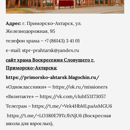
Адрес:
г. Приморско-Ахтарск, ул.
Железнодорожная, 95
телефон храма – +7 (86143) 3 41 01
e-mail:
stpr-prahtarsk@yandex.ru
сайт храма Воскресения Словущего г.
Приморско-Ахтарска:
https://primorsko-ahtarsk.blagochin.ru/
«Одноклассники» — https://ok.ru/missioners
«Вконтакте» —
https://vk.com/club153173057
Телеграм –
https://t.me/+Vek4HbMLpaAxMGU6
https://t.me/+LO380E79TcJhNjU6
(Воскресная
школа для взрослых),