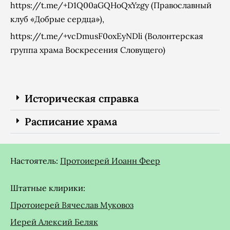
https://t.me/+D1Q00aGQHoQxYzgy
(Православный
клуб «Добрые сердца»),
https://t.me/+vcDmusF0oxEyNDli
(Волонтерская
группа храма Воскресения Словущего)
Историческая справка
Расписание храма
Настоятель:
Протоиерей Иоанн Феер
Штатные клирики:
Протоиерей Вячеслав Муковоз
Иерей Алексий Беляк