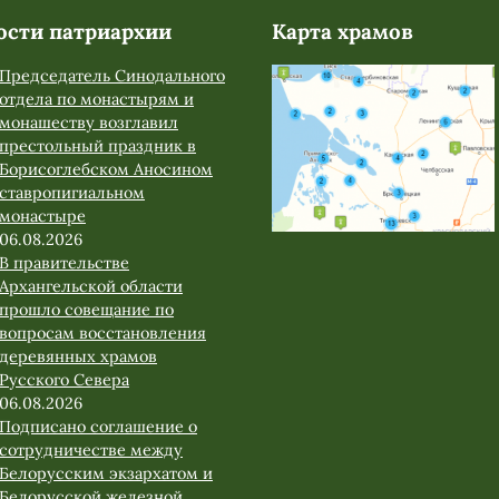
ости патриархии
Карта храмов
Председатель Синодального
отдела по монастырям и
монашеству возглавил
престольный праздник в
Борисоглебском Аносином
ставропигиальном
монастыре
06.08.2026
В правительстве
Архангельской области
прошло совещание по
вопросам восстановления
деревянных храмов
Русского Севера
06.08.2026
Подписано соглашение о
сотрудничестве между
Белорусским экзархатом и
Белорусской железной