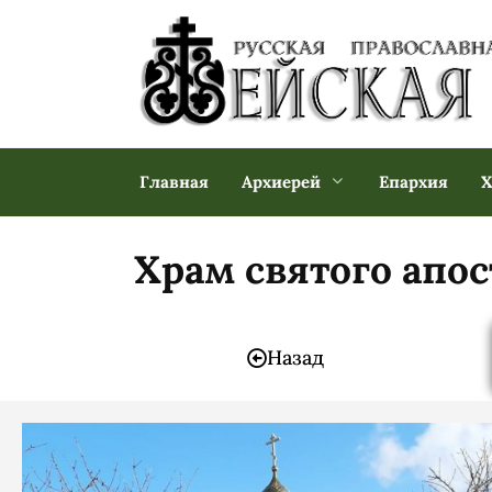
Главная
Архиерей
Епархия
Х
Храм святого апо
Назад