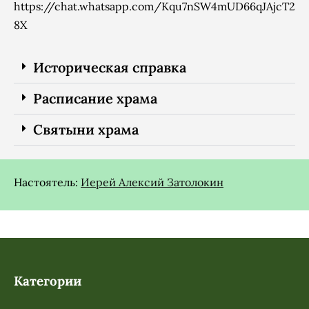
https://chat.whatsapp.com/Kqu7nSW4mUD66qJAjcT2
8X
Историческая справка
Расписание храма
Святыни храма
Настоятель:
Иерей Алексий Затолокин
Категории