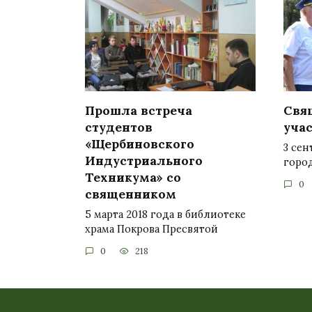
Прошла встреча
Свя
студентов
уча
«Щербиновского
3 сен
Индустриального
город
Техникума» со
0
священником
5 марта 2018 года в библиотеке
храма Покрова Пресвятой
0
218