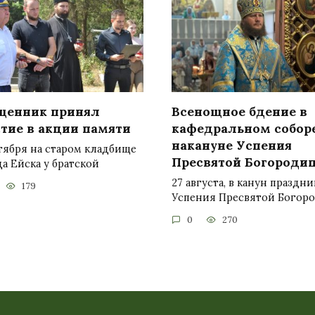
щенник принял
Всенощное бдение в
стие в акции памяти
кафедральном собор
накануне Успения
тября на старом кладбище
Пресвятой Богороди
а Ейска у братской
27 августа, в канун праздни
179
Успения Пресвятой Богор
0
270