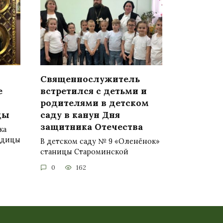
Священнослужитель
е
встретился с детьми и
родителями в детском
цы
саду в канун Дня
защитника Отечества
ка
одицы
В детском саду № 9 «Оленёнок»
станицы Староминской
0
162