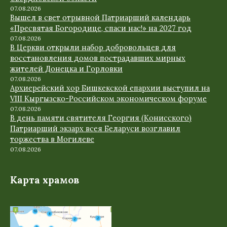
07.08.2026
Вышел в свет отрывной Патриарший календарь
«Пресвятая Богородице, спаси нас!» на 2027 год
07.08.2026
В Церкви открыли набор добровольцев для
восстановления домов пострадавших мирных
жителей Донецка и Горловки
07.08.2026
Архиерейский хор Бишкекской епархии выступил на
VIII Кыргызско-Российском экономическом форуме
07.08.2026
В день памяти святителя Георгия (Конисского)
Патриарший экзарх всея Беларуси возглавил
торжества в Могилеве
07.08.2026
Карта храмов