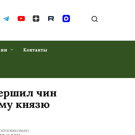
хии
Контакты
вершил чин
ому князю
ОПУБЛИКОВАНО