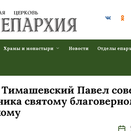
Храмы и монастыри
Новости
Отделы епар
и Тимашевский Павел со
ника святому благоверн
кому