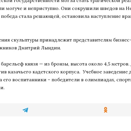
сской государственности могла стать трагической реа
ли могуче и неприступно. Они сокрушили шведов на Не
 победа стала решающей, остановила наступление враг
ния скульптуры принадлежит представителям бизнес
дожников Дмитрий Лындин.
 барельеф князя — из бронзы, высота около 4,5 метро
тив казачьего кадетского корпуса. Учебное заведение
, а его воспитанники – победители в олимпиадах, спор
и.