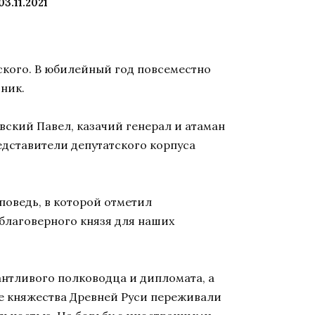
03.11.2021
ского. В юбилейный год повсеместно
тник.
ский Павел, казачий генерал и атаман
едставители депутатского корпуса
поведь, в которой отметил
благоверного князя для наших
лантливого полководца и дипломата, а
се княжества Древней Руси переживали