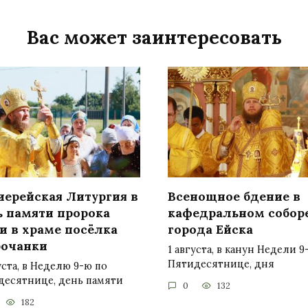
Вас может заинтересовать
иерейская Литургия в
Всенощное бдение в
ь памяти пророка
кафедральном собор
и в храме посёлка
города Ейска
очанки
1 августа, в канун Недели 9
Пятидесятнице, дня
уста, в Неделю 9-ю по
десятнице, день памяти
0
132
182