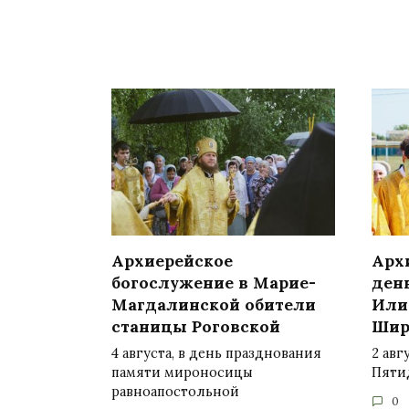
Архиерейское
Арх
богослужение в Марие-
ден
Магдалинской обители
Или
станицы Роговской
Шир
4 августа, в день празднования
2 авг
памяти мироносицы
Пяти
равноапостольной
0