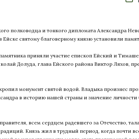
икого полководца и тонкого дипломата Александра Нев
 в Ейске святому благоверному князю установили памя
амятника приняли участие епископ Ейский и Тимашев
колай Долуда, глава Ейского района Виктор Ляхов, пр
кропил монумент святой водой. Владыка произнес про
ксандра в историю нашей страны и значение личности 
 правителя, всем сердцем радевшего за Отечество, та
традиций. Князь жил в трудный период, когда почти в