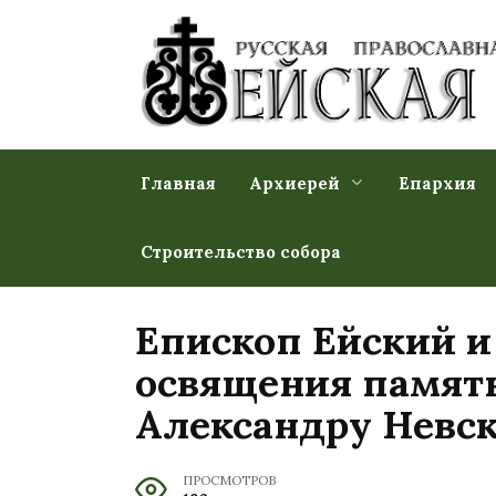
Перейти
к
содержанию
Главная
Архиерей
Епархия
Строительство собора
Епископ Ейский 
освящения памят
Александру Невс
ПРОСМОТРОВ