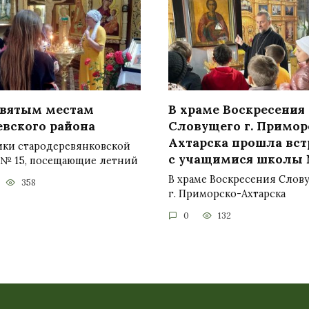
святым местам
В храме Воскресения
евского района
Словущего г. Примор
Ахтарска прошла вст
ики стародеревянковской
с учащимися школы 
№ 15, посещающие летний
В храме Воскресения Слов
358
г. Приморско-Ахтарска
0
132