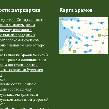
ости патриархии
Карта храмов
седатель Синодального
ла по монастырям и
шеству возглавил
тольный праздник в
соглебском Аносином
ропигиальном монастыре
2026
авительстве Архангельской
сти прошло совещание по
осам восстановления
вянных храмов Русского
ра
2026
исано соглашение о
удничестве между
русским экзархатом и
русской железной дорогой
2026
рской митрополии почтили