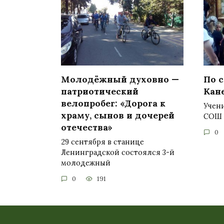
Молодёжный духовно —
По 
патриотический
Кан
велопробег: «Дорога к
Учен
храму, сынов и дочерей
СОШ 
отечества»
0
29 сентября в станице
Ленинградской состоялся 3-й
молодежный
0
191