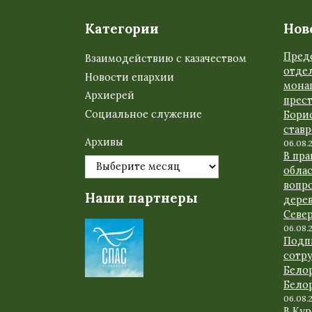
Категории
Нов
Пред
Взаимодействию с казачеством
отде
Новости епархии
мона
Архиерей
прес
Социальное служение
Бори
став
Архивы
06.08.
В пр
обла
вопр
Наши партнеры
дере
Севе
06.08.
Подп
сотр
Бело
Бело
06.08.
В Ку