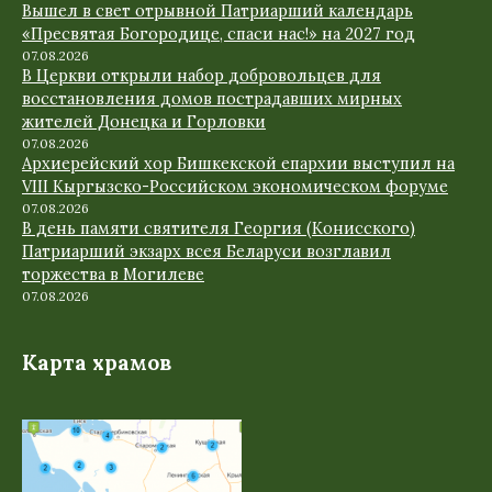
Вышел в свет отрывной Патриарший календарь
«Пресвятая Богородице, спаси нас!» на 2027 год
07.08.2026
В Церкви открыли набор добровольцев для
восстановления домов пострадавших мирных
жителей Донецка и Горловки
07.08.2026
Архиерейский хор Бишкекской епархии выступил на
VIII Кыргызско-Российском экономическом форуме
07.08.2026
В день памяти святителя Георгия (Конисского)
Патриарший экзарх всея Беларуси возглавил
торжества в Могилеве
07.08.2026
Карта храмов