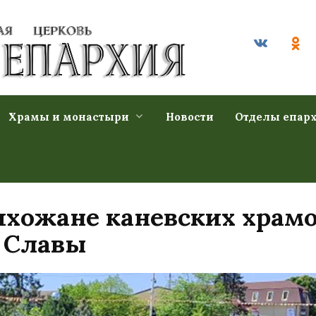
Храмы и монастыри
Новости
Отделы епар
ихожане каневских храм
а Славы