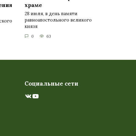
ения
храме
28 июля, в день памяти
равноапостольного великого
ского
князя
0
63
Социальные сети
ВКонтакте
YouTube