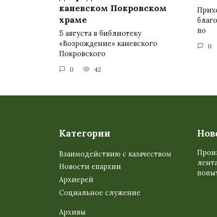
каневском Покровском
Прих
храме
благ
по
5 августа в библиотеку
«Возрождение» каневского
0
Покровского
0
42
Категории
Нов
Прои
Взаимодействию с казачеством
лента
Новости епархии
попыт
Архиерей
Социальное служение
Архивы