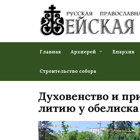
Перейти
к
содержанию
Главная
Архиерей
Епархия
Строительство собора
Духовенство и пр
литию у обелиск