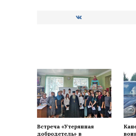
Встреча «Утерянная
Кан
добродетель» в
вои