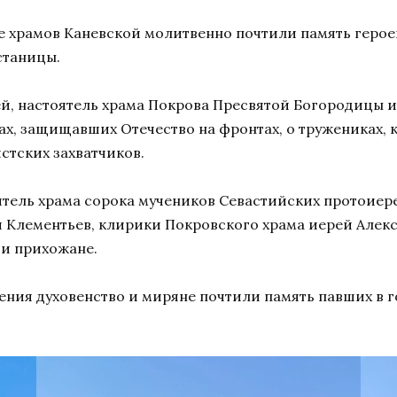
е храмов Каневской молитвенно почтили память герое
станицы.
ей, настоятель храма Покрова Пресвятой Богородицы 
х, защищавших Отечество на фронтах, о тружениках, к
стских захватчиков.
тель храма сорока мучеников Севастийских протоиер
 Клементьев, клирики Покровского храма иерей Алек
 и прихожане.
ения духовенство и миряне почтили память павших в 