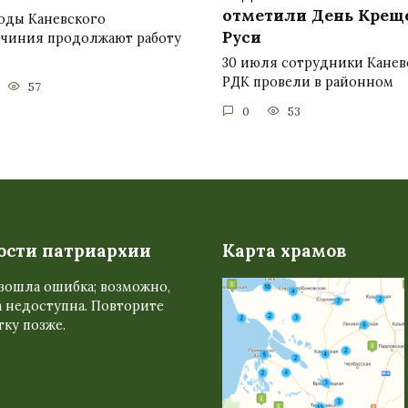
отметили День Крещ
оды Каневского
Руси
очиния продолжают работу
30 июля сотрудники Канев
РДК провели в районном
57
0
53
ости патриархии
Карта храмов
зошла ошибка; возможно,
 недоступна. Повторите
ку позже.