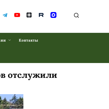
хии
Контакты
ов отслужили