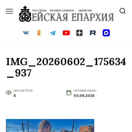
Перейти
к
содержанию
IMG_20260602_175634
_937
ПРОСМОТРОВ
ОПУБЛИКОВАНО
8
03.06.2026