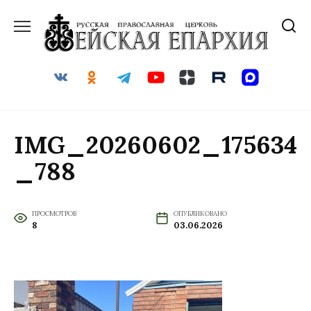
Перейти
к
содержанию
IMG_20260602_175634
_788
ПРОСМОТРОВ
ОПУБЛИКОВАНО
8
03.06.2026