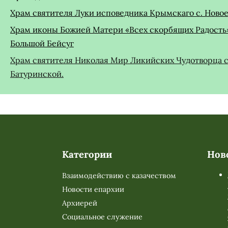
Храм святителя Луки исповедника Крымскаго с. Ново
Храм иконы Божией Матери «Всех скорбящих Радость»
Большой Бейсуг
Храм святителя Николая Мир Ликийских Чудотворца с
Батуринской.
Категории
Нов
Взаимодействию с казачеством
Новости епархии
Архиерей
Социальное служение