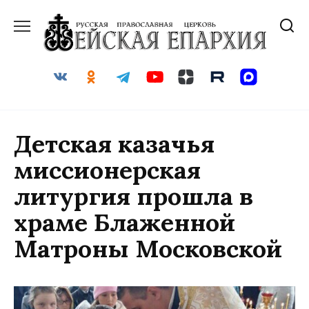
Перейти
к
содержанию
Детская казачья
миссионерская
литургия прошла в
храме Блаженной
Матроны Московской