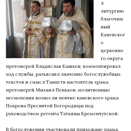
л
литургию
благочин
ный
Каневског
о
церковно
го округа
протоиерей Владислав Кашков; комментировал
ход службы, разъяснял значение богослужебных
текстов и смысл Таинств настоятель храма
протоиерей Михаил Пеньков; молитвенные
песнопения вознесли певчие каневского храма
Покрова Пресвятой Богородицы под
руководством регента Татьяны Кременчутской.
В богослужении участвовали прихожане храма,