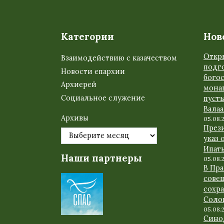
Категории
Нов
Откр
Взаимодействию с казачеством
подго
Новости епархии
бого
Архиерей
мона
Социальное служение
пуст
Вала
Архивы
05.08.
През
указ 
Ипат
Наши партнеры
05.08.
В Пр
сове
сохр
Соло
05.08.
Сино