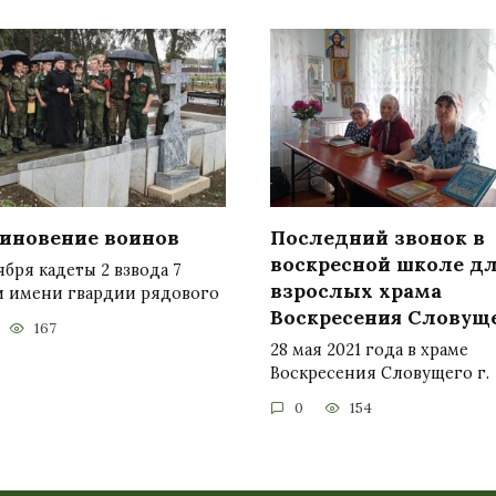
иновение воинов
Последний звонок в
воскресной школе д
ября кадеты 2 взвода 7
взрослых храма
и имени гвардии рядового
Воскресения Словущ
167
28 мая 2021 года в храме
Воскресения Словущего г.
0
154