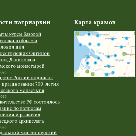
ости патриархии
Карта храмов
ыты курсы базовой
товки в области
словия для
шествующих Оптиной
ыни, Данилова и
амского монастырей
2026
идент России подписал
о праздновании 700-летия
ьевского монастыря
2026
авительстве РФ состоялось
щание по вопросам
анения и развития
вецкого архипелага
2026
дальный миссионерский