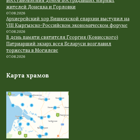
восстановления домов пострадавших мирных
жителей Донецка и Горловки
07.08.2026
Архиерейский хор Бишкекской епархии выступил на
VIII Кыргызско-Российском экономическом форуме
07.08.2026
В день памяти святителя Георгия (Конисского)
Патриарший экзарх всея Беларуси возглавил
торжества в Могилеве
07.08.2026
Карта храмов