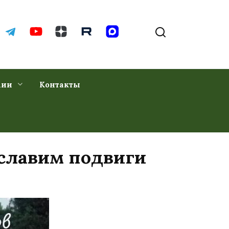
хии
Контакты
сславим подвиги