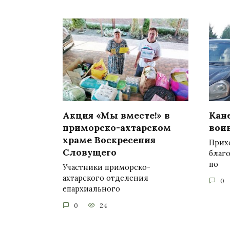
Акция «Мы вместе!» в
Кан
приморско-ахтарском
вои
храме Воскресения
Прих
Словущего
благ
по
Участники приморско-
ахтарского отделения
0
епархиального
0
24