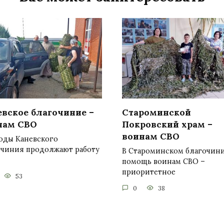
евское благочиние –
Староминской
нам СВО
Покровский храм –
воинам СВО
оды Каневского
очиния продолжают работу
В Староминском благочин
помощь воинам СВО –
приоритетное
53
0
38