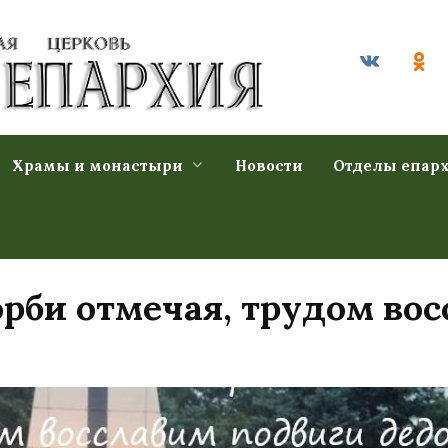
Храмы и монастыри
Новости
Отделы епар
орби отмечая, трудом во