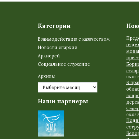
Категории
Нов
Пред
Взаимодействию с казачеством
отде
Новости епархии
мона
Архиерей
прес
Социальное служение
Бори
став
Архивы
06.08.
В пр
обла
вопр
Наши партнеры
дере
Севе
06.08.
Подп
сотр
Бело