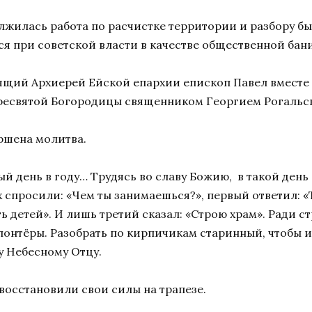
олжилась работа по расчистке территории и разбору б
 при советской власти в качестве общественной бани
вящий Архиерей Ейской епархии епископ Павел вмест
Пресвятой Богородицы священником Георгием Рогальс
ршена молитва.
й день в году… Трудясь во славу Божию, в такой день
х спросили: «Чем ты занимаешься?», первый ответил: 
ь детей». И лишь третий сказал: «Строю храм». Ради 
онтёры. Разобрать по кирпичикам старинный, чтобы из
у Небесному Отцу.
восстановили свои силы на трапезе.