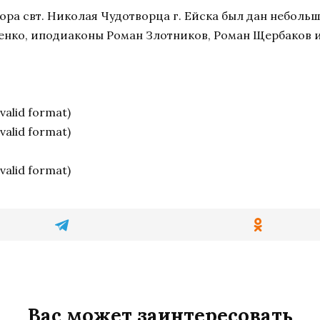
ра свт. Николая Чудотворца г. Ейска был дан неболь
сенко, иподиаконы Роман Злотников, Роман Щербаков 
nvalid format)
nvalid format)
nvalid format)
Вас может заинтересовать