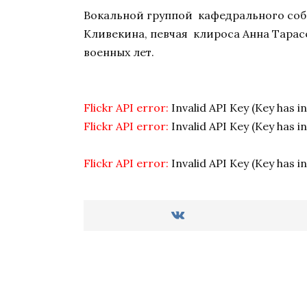
Вокальной группой кафедрального собо
Кливекина, певчая клироса Анна Тара
военных лет.
Flickr API error:
Invalid API Key (Key has i
Flickr API error:
Invalid API Key (Key has i
Flickr API error:
Invalid API Key (Key has i