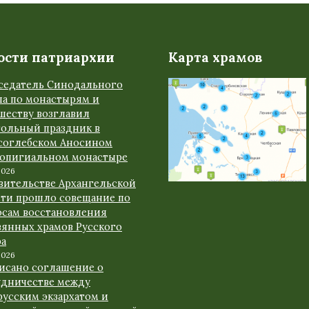
ости патриархии
Карта храмов
седатель Синодального
ла по монастырям и
шеству возглавил
тольный праздник в
соглебском Аносином
ропигиальном монастыре
2026
авительстве Архангельской
сти прошло совещание по
осам восстановления
вянных храмов Русского
ра
2026
исано соглашение о
удничестве между
русским экзархатом и