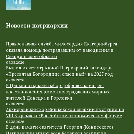
Новости патриархии
Православная служба милосердия Екатеринбурга
оказала помощь пострадавшим от наводнения в
Свердловской области
07.08.2026
Вышел в свет отрывной Патриарший календарь
«Пресвятая Богородице, спаси нас!» на 2027 год
07.08.2026
В Церкви открыли набор добровольцев для
восстановления домов пострадавших мирных
жителей Донецка и Горловки
07.08.2026
Архиерейский хор Бишкекской епархии выступил на
VIII Кыргызско-Российском экономическом форуме
07.08.2026
В день памяти святителя Георгия (Конисского)
Патриарший экзарх всея Беларуси возглавил