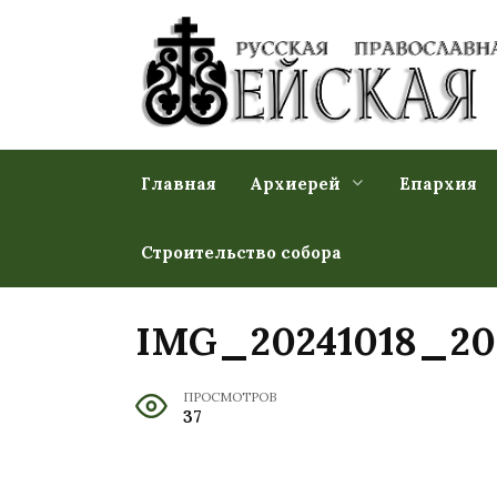
Перейти
к
содержанию
Главная
Архиерей
Епархия
Строительство собора
IMG_20241018_2
ПРОСМОТРОВ
37