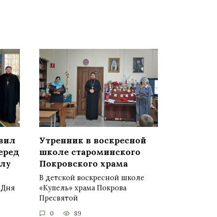
вил
Утренник в воскресной
еред
школе староминского
олу
Покровского храма
В детской воскресной школе
 Дня
«Купель» храма Покрова
Пресвятой
0
89