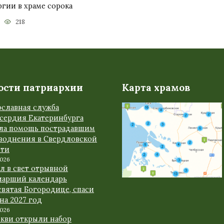
гии в храме сорока
218
ости патриархии
Карта храмов
ославная служба
сердия Екатеринбурга
ала помощь пострадавшим
аводнения в Свердловской
сти
2026
л в свет отрывной
иарший календарь
вятая Богородице, спаси
 на 2027 год
2026
ркви открыли набор