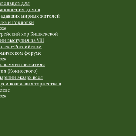
овольцев для
тановления домов
радавших мирных жителей
цка и Горловки
2026
ерейский хор Бишкекской
ии выступил на VIII
ызско-Российском
омическом форуме
2026
нь памяти святителя
гия (Конисского)
иарший экзарх всея
уси возглавил торжества в
леве
2026