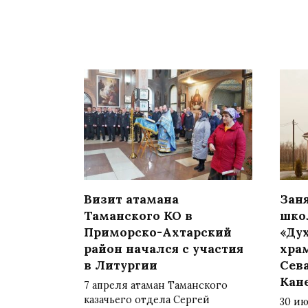
Визит атамана
Зан
Таманского КО в
шко
Приморско-Ахтарский
«Ду
район начался с участия
хра
в Литургии
Сев
Кан
7 апреля атаман Таманского
казачьего отдела Сергей
30 и