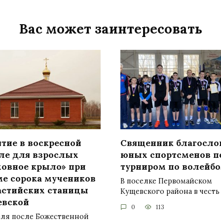
Вас может заинтересовать
ятие в воскресной
Священник благосло
ле для взрослых
юных спортсменов п
ховное крыло» при
турниром по волейб
ме сорока мучеников
В поселке Первомайском
астийских станицы
Кущевского района в честь
евской
0
113
юля после Божественной