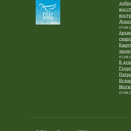
добр
восс
пост
Доне
07.08.
Архи
епарх
Кырг
экон
07.08.
В де
Геор
Патр
Белар
Моги
07.08.