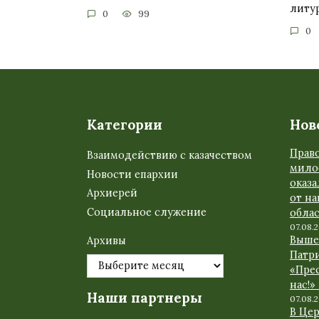
литур
0
99
0
Категории
Нов
Прав
Взаимодействию с казачеством
мило
Новости епархии
оказ
Архиерей
от н
Социальное служение
обла
07.08.
Выше
Архивы
Патр
«Прес
нас!»
Наши партнеры
07.08.
В Це