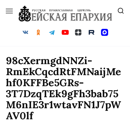
Перейти
к
содержанию
98cXermgdNNZi-
RmEkCqcdRtFMNaijMe
hf0KFFBe5GRs-
3T7DzqTEk9gFh3bab75
M6nIE3r1wtavFN1J7pW
AV0lf