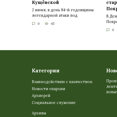
Кущёвской
ста
Пок
2 июня, в день 84-й годовщины
легендарной атаки под
В Ден
Покр
0
45
0
Категории
Нов
Прои
Взаимодействию с казачеством
лента
Новости епархии
попыт
Архиерей
Социальное служение
Архивы