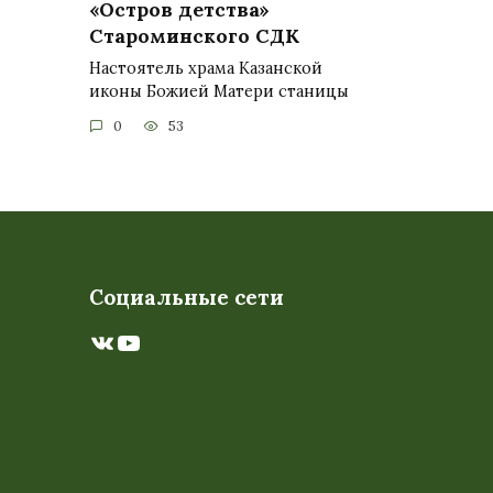
«Остров детства»
Староминского СДК
Настоятель храма Казанской
иконы Божией Матери станицы
0
53
Социальные сети
ВКонтакте
YouTube