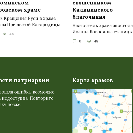
роминском
священником
ровском храме
Калининского
благочиния
ь Крещения Руси в храме
ова Пресвятой Богородицы
Настоятель храма апостола
Иоанна Богослова станицы
44
0
48
ости патриархии
Карта храмов
зошла ошибка; возможно,
 недоступна. Повторите
ку позже.