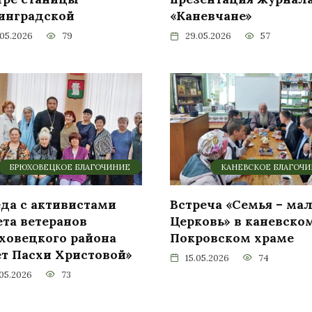
инградской
«Каневчане»
.05.2026
79
29.05.2026
57
БРЮХОВЕЦКОЕ БЛАГОЧИНИЕ
КАНЕВСКОЕ БЛАГОЧ
еда с активистами
Встреча «Семья – ма
ета ветеранов
Церковь» в каневско
ховецкого района
Покровском храме
ет Пасхи Христовой»
15.05.2026
74
.05.2026
73