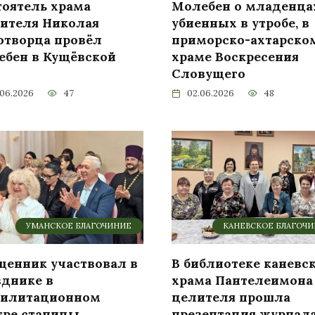
тоятель храма
Молебен о младенца
тителя Николая
убиенных в утробе, в
отворца провёл
приморско-ахтарско
ебен в Кущёвской
храме Воскресения
Словущего
.06.2026
47
02.06.2026
48
УМАНСКОЕ БЛАГОЧИНИЕ
КАНЕВСКОЕ БЛАГОЧ
щенник участвовал в
В библиотеке каневс
зднике в
храма Пантелеимона
билитационном
целителя прошла
тре станицы
презентация журнал