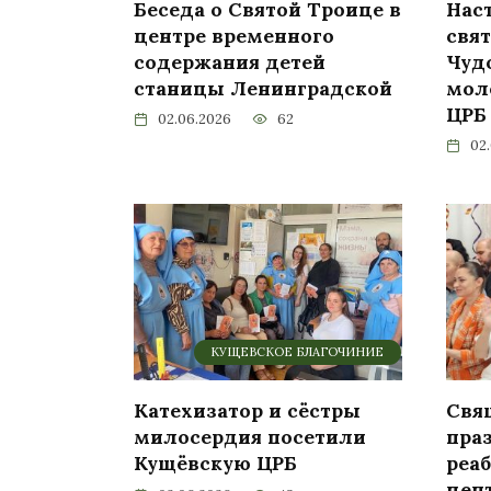
Беседа о Святой Троице в
Нас
центре временного
свя
содержания детей
Чуд
станицы Ленинградской
мол
ЦРБ
02.06.2026
62
02
КУЩЕВСКОЕ БЛАГОЧИНИЕ
Катехизатор и сёстры
Свя
милосердия посетили
пра
Кущёвскую ЦРБ
реа
цен