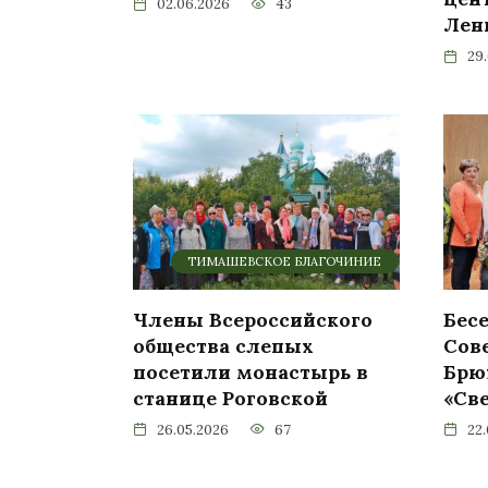
02.06.2026
43
Лен
29
ТИМАШЕВСКОЕ БЛАГОЧИНИЕ
Члены Всероссийского
Бес
общества слепых
Сов
посетили монастырь в
Брю
станице Роговской
«Св
26.05.2026
67
22