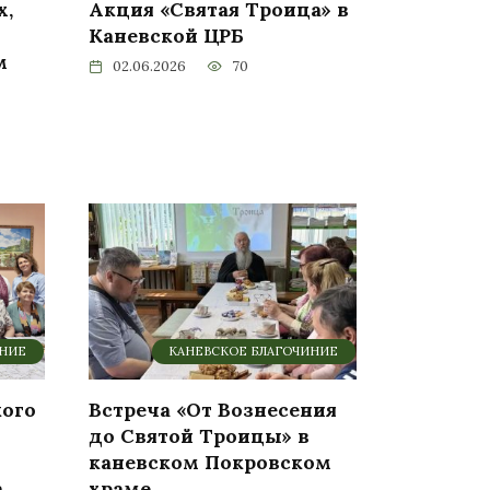
х,
Акция «Святая Троица» в
Каневской ЦРБ
м
02.06.2026
70
ИНИЕ
КАНЕВСКОЕ БЛАГОЧИНИЕ
кого
Встреча «От Вознесения
до Святой Троицы» в
каневском Покровском
а
храме