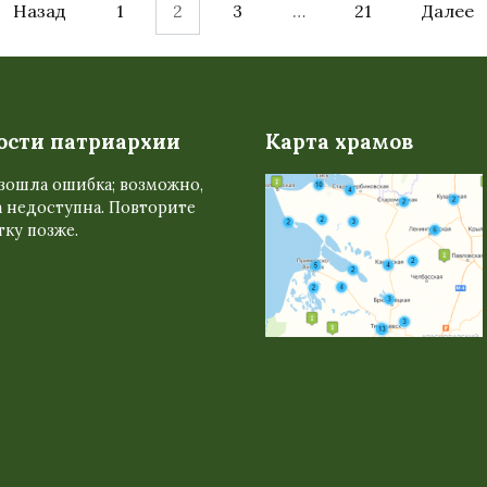
Назад
1
2
3
…
21
Далее
ости патриархии
Карта храмов
зошла ошибка; возможно,
 недоступна. Повторите
ку позже.