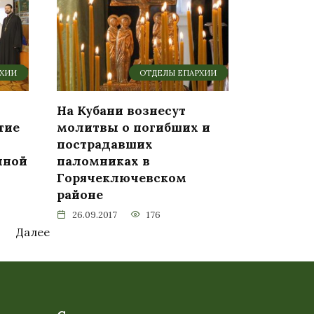
РХИИ
ОТДЕЛЫ ЕПАРХИИ
На Кубани вознесут
тие
молитвы о погибших и
пострадавших
чной
паломниках в
Горячеключевском
районе
26.09.2017
176
Далее