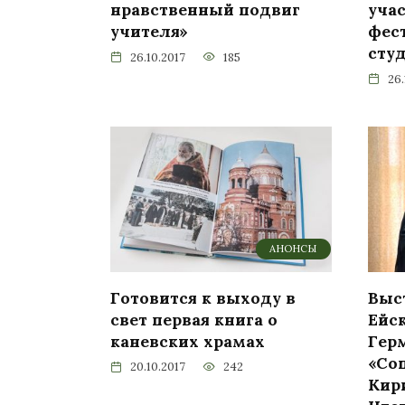
нравственный подвиг
уча
учителя»
фес
сту
26.10.2017
185
26.
АНОНСЫ
Готовится к выходу в
Выс
свет первая книга о
Ейс
каневских храмах
Гер
«Со
20.10.2017
242
Кир