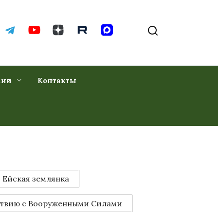
хии
Контакты
Ейская землянка
ствию с Вооруженными Силами