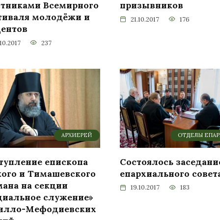
стниками Всемирного
призывников
тиваля молодёжи и
21.10.2017
176
дентов
10.2017
237
АРХИЕРЕЙ
ОТДЕЛЫ ЕПА
тупление епископа
Состоялось заседани
кого и Тимашевского
епархиального совет
мана на секции
19.10.2017
183
циальное служение»
илло-Мефодиевских