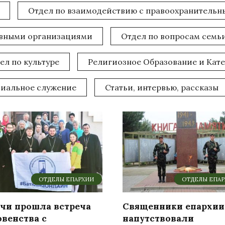
Отдел по взаимодействию с правоохранитель
ивными организациями
Отдел по вопросам семьи
ел по культуре
Религиозное Образование и Кат
иальное служение
Статьи, интервью, рассказы
ОТДЕЛЫ ЕПАРХИИ
ОТДЕЛЫ ЕПА
очи прошла встреча
Священники епархии
овенства с
напутствовали