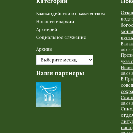
Категории
Нов
Откр
Взаимодействию с казачеством
подго
Новости епархии
бого
Архиерей
мона
Социальное служение
пуст
Вала
Архивы
05.08.
През
указ 
Ипат
Наши партнеры
05.08.
В Пр
сове
сохр
Соло
05.08.
Сино
отде
литу
наро