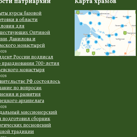
ости патриархии
Карта храмов
ыты курсы базовой
товки в области
словия для
шествующих Оптиной
ыни, Данилова и
амского монастырей
2026
идент России подписал
о праздновании 700-летия
ьевского монастыря
2026
авительстве РФ состоялось
щание по вопросам
анения и развития
вецкого архипелага
2026
дальный миссионерский
л подготовил сборник
ргических песнопений
дной традиции