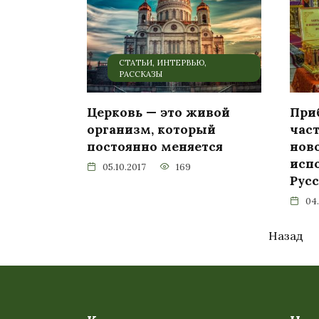
СТАТЬИ, ИНТЕРВЬЮ,
РАССКАЗЫ
Церковь — это живой
При
организм, который
час
постоянно меняется
нов
исп
05.10.2017
169
Рус
04.
Пагинация
Назад
записей