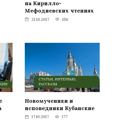
на Кирилло-
Мефодиевских чтениях
21.10.2017
156
СТАТЬИ, ИНТЕРВЬЮ,
РХИИ
РАССКАЗЫ
е
Новомученики и
а
исповедники Кубанские
17.10.2017
177