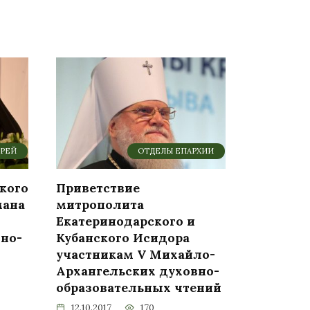
ЕРЕЙ
ОТДЕЛЫ ЕПАРХИИ
кого
Приветствие
мана
митрополита
Екатеринодарского и
но-
Кубанского Исидора
участникам V Михайло-
Архангельских духовно-
образовательных чтений
12.10.2017
170