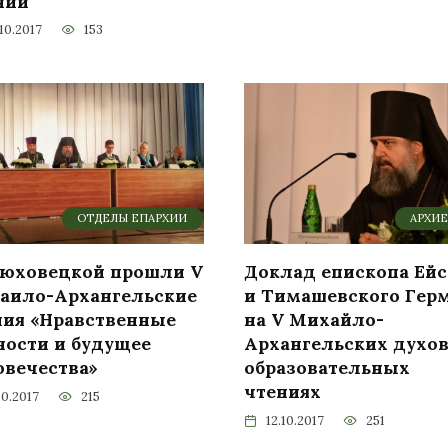
ний
10.2017
153
ОТДЕЛЫ ЕПАРХИИ
АРХИ
рюховецкой прошли V
Доклад епископа Ейс
аило-Архангельские
и Тимашевского Гер
ния «Нравственные
на V Михайло-
ности и будущее
Архангельских духов
овечества»
образовательных
чтениях
10.2017
215
12.10.2017
251