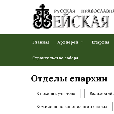
Перейти
к
содержанию
Главная
Архиерей
Епархия
Строительство собора
Отделы епархии
В помощь учителю
Взаимодейс
Комиссия по канонизации святых