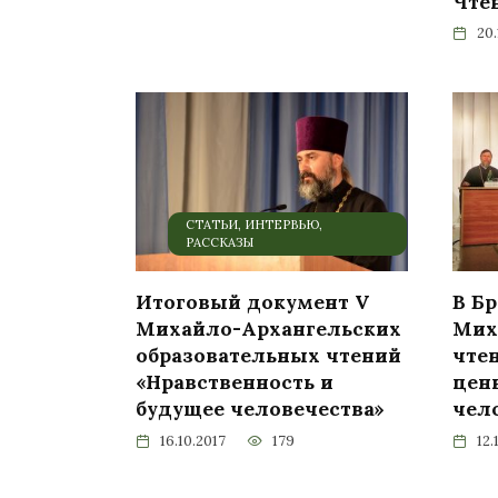
Чте
20.
СТАТЬИ, ИНТЕРВЬЮ,
РАССКАЗЫ
Итоговый документ V
В Б
Михайло-Архангельских
Мих
образовательных чтений
чте
«Нравственность и
цен
будущее человечества»
чел
16.10.2017
179
12.