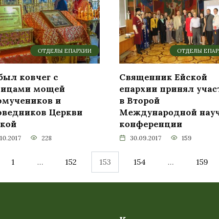
ОТДЕЛЫ ЕПАРХИИ
ОТДЕЛЫ ЕПА
был ковчег с
Священник Ейской
тицами мощей
епархии принял учас
омучеников и
в Второй
оведников Церкви
Международной нау
ской
конференции
10.2017
228
30.09.2017
159
1
…
152
153
154
…
159