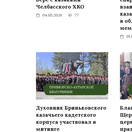
Челбасского ХКО
вза
каз
04.05.2026
77
в о
мем
01.
ПРИМОРСКО-АХТАРСКОЕ
БЛАГОЧИНИЕ
Духовник Бриньковского
Бла
казачьего кадетского
Щер
корпуса участвовал в
цер
митинге
пра