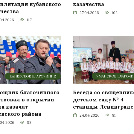
билитации кубанского
казачества
ачества
27.04.2026
102
.04.2026
117
КАНЕВСКОЕ БЛАГОЧИНИЕ
УМАНСКОЕ БЛАГОЧ
ощник благочинного
Беседа со священник
ствовал в открытии
детском саду № 4
та казачат
станицы Ленинградс
евского района
24.04.2026
81
.04.2026
98