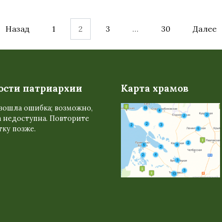
Назад
1
2
3
…
30
Далее
ости патриархии
Карта храмов
зошла ошибка; возможно,
 недоступна. Повторите
ку позже.