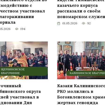
имодействию с
казачьего корпуса
ачеством участвовал
рассказали о своём
благораживании
пономарском служе
ориала
01.05.2026
92
05.2026
194
ЩЕРБИНОВСКОЕ
БЛАГОЧИНИЕ
КАЛИНИНСКОЕ БЛАГОЧ
гочинный
Казаки Калининског
биновского округа
РКО молились в
квей участвовал в
Богоявленском храме
здновании Дня
жертвах геноцида