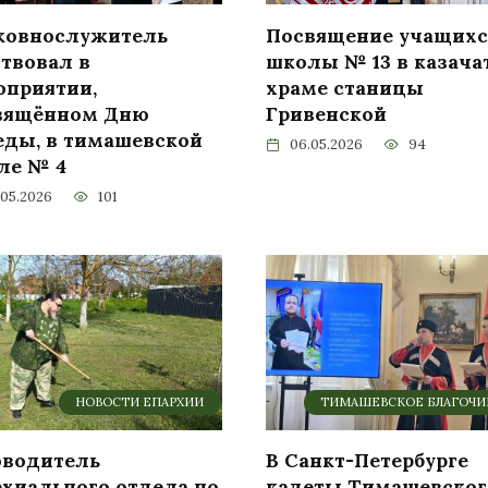
ковнослужитель
Посвящение учащихс
ствовал в
школы № 13 в казача
оприятии,
храме станицы
вящённом Дню
Гривенской
еды, в тимашевской
06.05.2026
94
ле № 4
.05.2026
101
НОВОСТИ ЕПАРХИИ
ТИМАШЕВСКОЕ БЛАГОЧ
оводитель
В Санкт-Петербурге
рхиального отдела по
кадеты Тимашевског