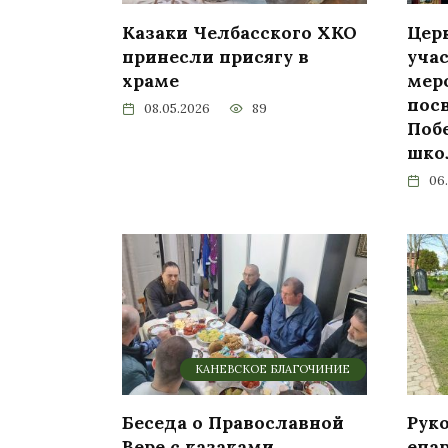
Казаки Челбасского ХКО
Цер
принесли присягу в
уча
храме
мер
пос
08.05.2026
89
Поб
шко
06
КАНЕВСКОЕ БЛАГОЧИНИЕ
Беседа о Православной
Рук
Вере с казаками
епа