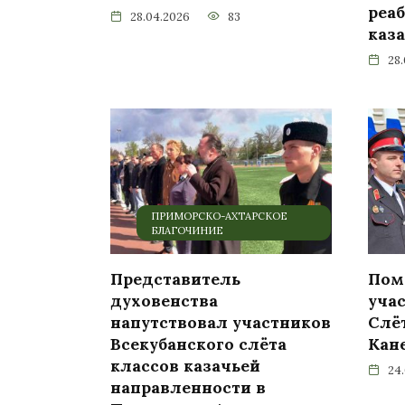
реа
28.04.2026
83
каз
28
ПРИМОРСКО-АХТАРСКОЕ
БЛАГОЧИНИЕ
Представитель
Пом
духовенства
уча
напутствовал участников
Слё
Всекубанского слёта
Кан
классов казачьей
24
направленности в