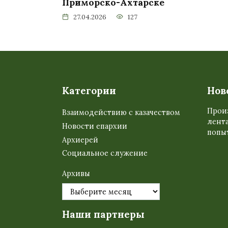
Приморско-Ахтарске
27.04.2026
127
Пагинация
записей
Категории
Нов
Прои
Взаимодействию с казачеством
лента
Новости епархии
попыт
Архиерей
Социальное служение
Архивы
Наши партнеры