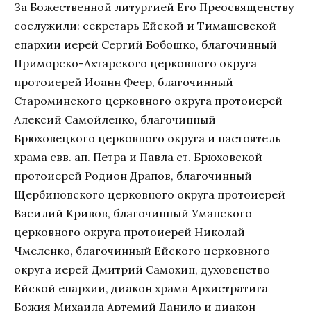
За Божественной литургией Его Преосвященству
сослужили: секретарь Ейской и Тимашевской
епархии иерей Сергий Бобошко, благочинный
Приморско-Ахтарского церковного округа
протоиерей Иоанн Феер, благочинный
Староминского церковного округа протоиерей
Алексий Самойленко, благочинный
Брюховецкого церковного округа и настоятель
храма свв. ап. Петра и Павла ст. Брюховской
протоиерей Родион Драпов, благочинный
Щербиновского церковного округа протоиерей
Василий Кривов, благочинный Уманского
церковного округа протоиерей Николай
Чмеленко, благочинный Ейского церковного
округа иерей Дмитрий Самохин, духовенство
Ейской епархии, диакон храма Архистратига
Божия Михаила Артемий Данило и диакон