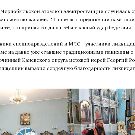
 на Чернобыльской атомной электростанции случилась 
множество жизней. 24 апреля, в преддверии памятной 
е, кто принял тогда на себя главный удар бедствия.
ники спецподразделений и МЧС – участники ликвида
аме на давно уже ставшие традиционными панихиды о
гочинный Каневского округа церквей иерей Георгий Р
вященник выразил сердечную благодарность ликвидат