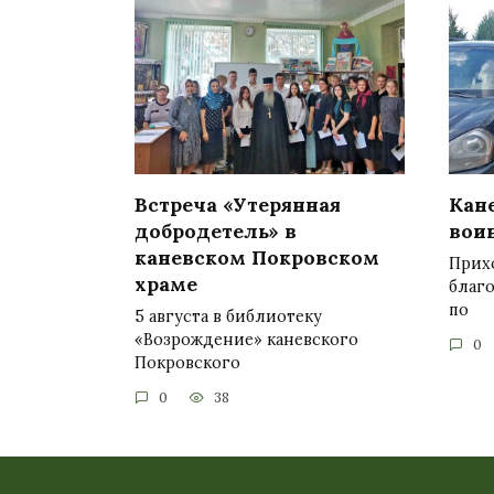
Встреча «Утерянная
Кан
добродетель» в
вои
каневском Покровском
Прих
храме
благ
по
5 августа в библиотеку
«Возрождение» каневского
0
Покровского
0
38