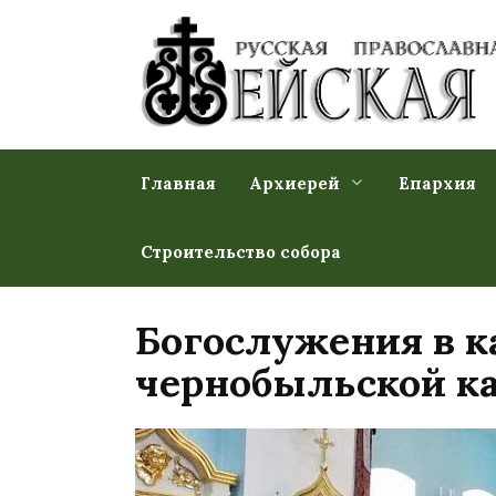
Перейти
к
содержанию
Главная
Архиерей
Епархия
Строительство собора
Богослужения в к
чернобыльской к