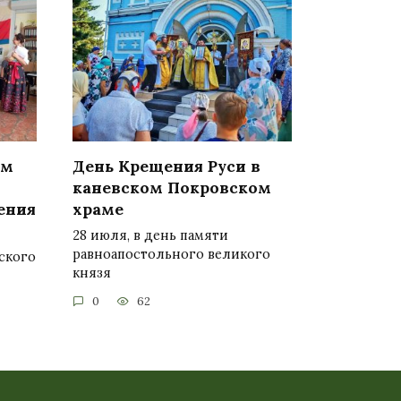
ом
День Крещения Руси в
каневском Покровском
ения
храме
28 июля, в день памяти
равноапостольного великого
ского
князя
0
62