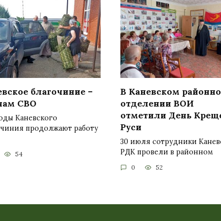
евское благочиние –
В Каневском районн
нам СВО
отделении ВОИ
отметили День Крещ
оды Каневского
Руси
очиния продолжают работу
30 июля сотрудники Канев
РДК провели в районном
54
0
52