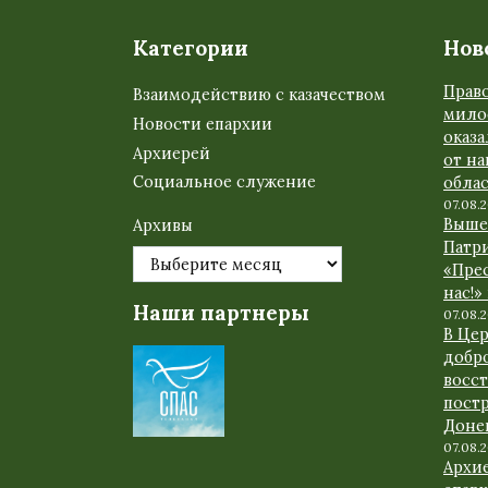
Категории
Нов
Прав
Взаимодействию с казачеством
мило
Новости епархии
оказ
Архиерей
от н
Социальное служение
обла
07.08.
Выше
Архивы
Патр
«Прес
нас!»
Наши партнеры
07.08.
В Це
добр
восс
пост
Доне
07.08.
Архи