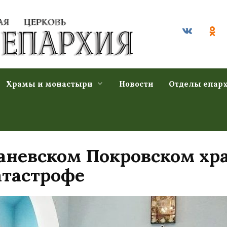
Храмы и монастыри
Новости
Отделы епар
аневском Покровском хра
атастрофе