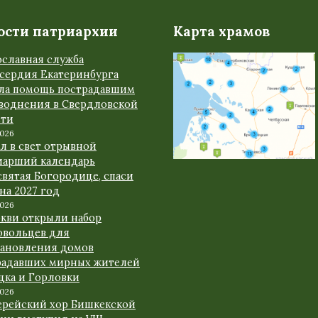
ости патриархии
Карта храмов
ославная служба
сердия Екатеринбурга
ала помощь пострадавшим
аводнения в Свердловской
сти
2026
л в свет отрывной
иарший календарь
вятая Богородице, спаси
 на 2027 год
2026
ркви открыли набор
овольцев для
тановления домов
радавших мирных жителей
цка и Горловки
2026
ерейский хор Бишкекской