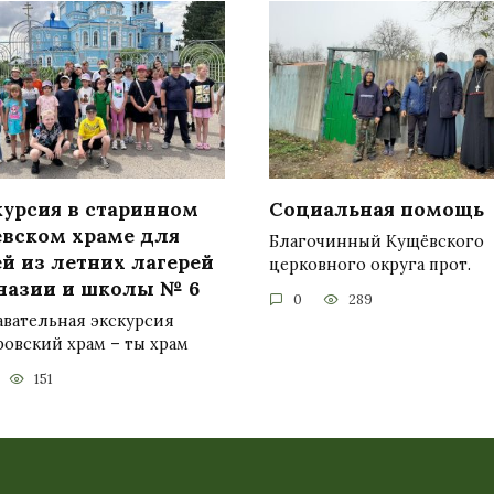
курсия в старинном
Социальная помощь
евском храме для
Благочинный Кущёвского
й из летних лагерей
церковного округа прот.
назии и школы № 6
0
289
авательная экскурсия
овский храм – ты храм
151