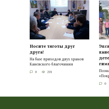
Носите тяготы друг
Экс
друга!
кан
дете
На базе приходов двух храмов
гим
Каневского благочиния
Позн
0
201
«Покр
0