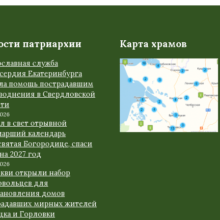
ости патриархии
Карта храмов
ославная служба
сердия Екатеринбурга
ала помощь пострадавшим
аводнения в Свердловской
сти
2026
л в свет отрывной
иарший календарь
вятая Богородице, спаси
 на 2027 год
2026
ркви открыли набор
овольцев для
тановления домов
радавших мирных жителей
цка и Горловки