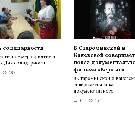
ь солидарности
В Староминской и
Каневской совершает
иотечное мероприятие в
показ документальн
ах Дня солидарности
фильма «Верные»
199
В Староминской и Каневск
совершается показ
документального
0
157