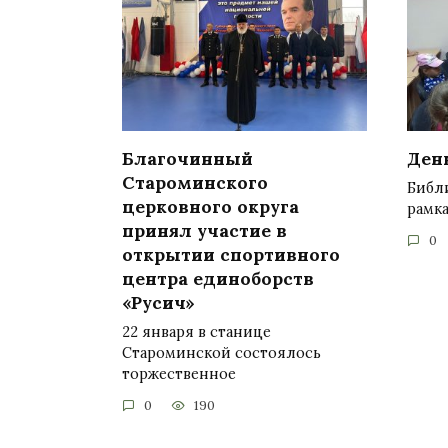
Благочинный
Ден
Староминского
Библ
церковного округа
рамк
принял участие в
0
открытии спортивного
центра единоборств
«Русич»
22 января в станице
Староминской состоялось
торжественное
0
190