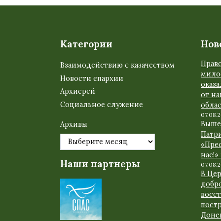
Категории
Нов
Прав
Взаимодействию с казачеством
мило
Новости епархии
оказ
Архиерей
от н
Социальное служение
обла
07.08.
Выше
Архивы
Патр
«Прес
нас!»
Наши партнеры
07.08.
В Це
добр
восс
пост
Доне