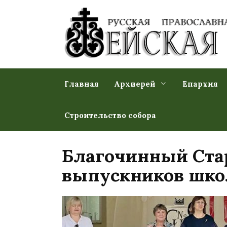
Перейти
к
содержанию
Главная
Архиерей
Епархия
Строительство собора
Благочинный Стар
выпускников шко