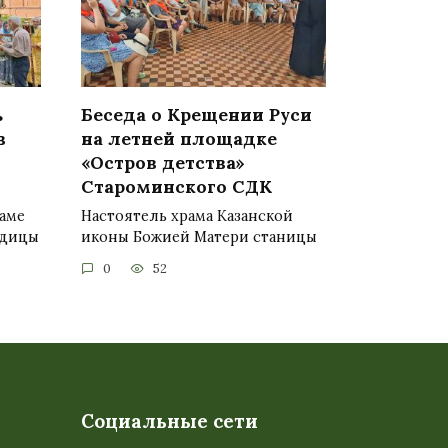
ь
Беседа о Крещении Руси
в
на летней площадке
«Остров детства»
Староминского СДК
раме
Настоятель храма Казанской
одицы
иконы Божией Матери станицы
0
52
Социальные сети