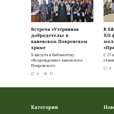
Встреча «Утерянная
В Е
добродетель» в
XII
каневском Покровском
мол
храме
«Пр
5 августа в библиотеку
С 27 
«Возрождение» каневского
стан
Покровского
0
0
37
Категории
Нов