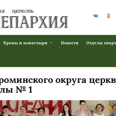
Храмы и монастыри
Новости
Отделы епар
оминского округа церкв
лы № 1