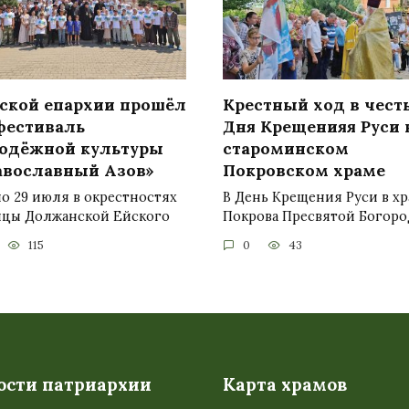
йской епархии прошёл
Крестный ход в чест
 фестиваль
Дня Крещенияя Руси 
одёжной культуры
староминском
авославный Азов»
Покровском храме
по 29 июля в окрестностях
В День Крещения Руси в х
ицы Должанской Ейского
Покрова Пресвятой Богор
115
0
43
ости патриархии
Карта храмов