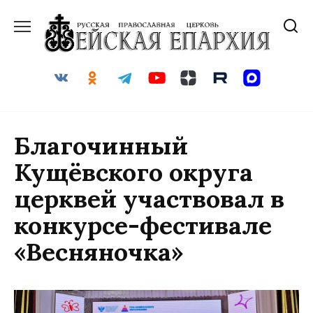
Перейти
к
содержанию
Благочинный
Кущёвского округа
церквей участвовал в
конкурсе-фестивале
«Весняночка»