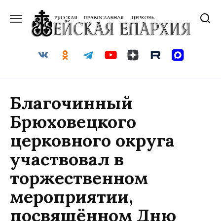
Перейти
к
содержанию
Благочинный
Брюховецкого
церковного округа
участвовал в
торжественном
мероприятии,
посвящённом Дню