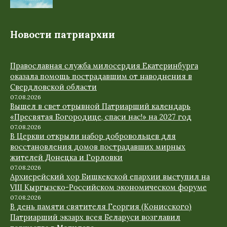
Новости патриархии
Православная служба милосердия Екатеринбурга
оказала помощь пострадавшим от наводнения в
Свердловской области
07.08.2026
Вышел в свет отрывной Патриарший календарь
«Пресвятая Богородице, спаси нас!» на 2027 год
07.08.2026
В Церкви открыли набор добровольцев для
восстановления домов пострадавших мирных
жителей Донецка и Горловки
07.08.2026
Архиерейский хор Бишкекской епархии выступил на
VIII Кыргызско-Российском экономическом форуме
07.08.2026
В день памяти святителя Георгия (Конисского)
Патриарший экзарх всея Беларуси возглавил