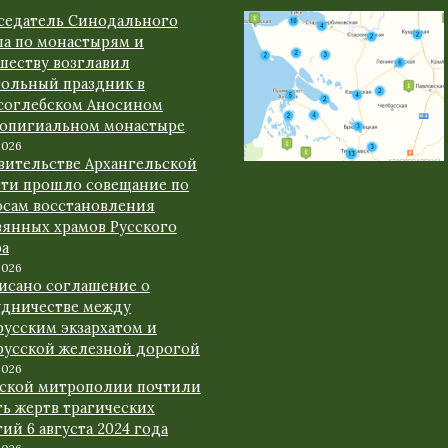
седатель Синодального
ла по монастырям и
шеству возглавил
тольный праздник в
соглебском Аносином
ропигиальном монастыре
2026
авительстве Архангельской
сти прошло совещание по
осам восстановления
вянных храмов Русского
ра
2026
исано соглашение о
удничестве между
русским экзархатом и
русской железной дорогой
2026
рской митрополии почтили
ь жертв трагических
ий 6 августа 2024 года