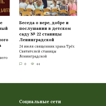
е
Беседа о вере, добре и
ьный
послушании в детском
саду № 22 станицы
ного
Ленинградской
а
24 июля священник храма Трёх
Святителей станицы
Ленинградской
шего
0
44
Социальные сети