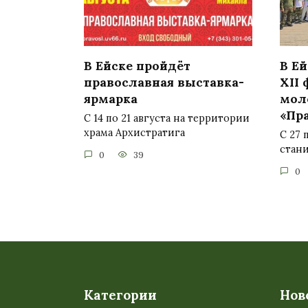
В Ейске пройдёт
В Е
православная выставка-
XII
ярмарка
мол
«Пр
С 14 по 21 августа на территории
храма Архистратига
С 27 
стан
0
39
0
Категории
Нов