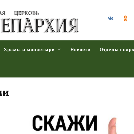
Храмы и монастыри
Новости
Отделы епар
ми