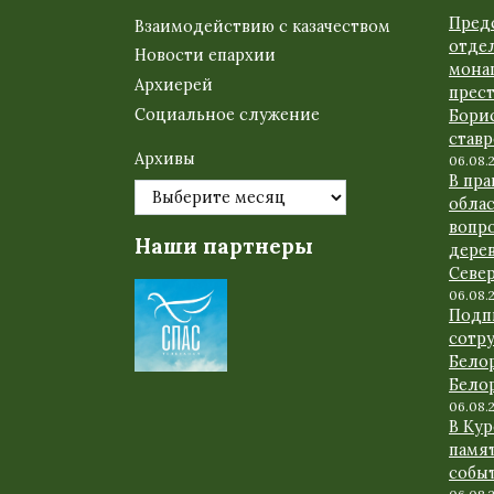
Пред
Взаимодействию с казачеством
отде
Новости епархии
мона
Архиерей
прес
Социальное служение
Бори
став
Архивы
06.08.
В пр
обла
вопр
Наши партнеры
дере
Севе
06.08.
Подп
сотр
Бело
Бело
06.08.
В Ку
памят
событ