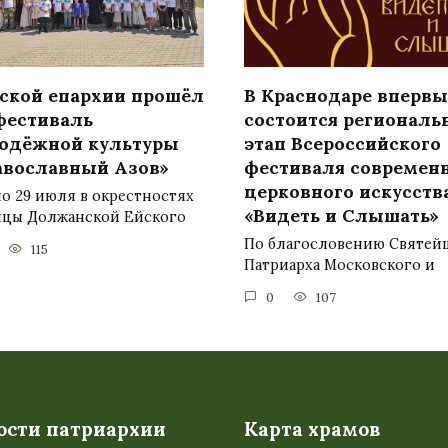
йской епархии прошёл
В Краснодаре впервы
 фестиваль
состоится регионал
одёжной культуры
этап Всероссийского
авославный Азов»
фестиваля современ
церковного искусств
по 29 июля в окрестностях
«Видеть и Слышать»
ицы Должанской Ейского
По благословению Святей
115
Патриарха Московского и
0
107
ости патриархии
Карта храмов