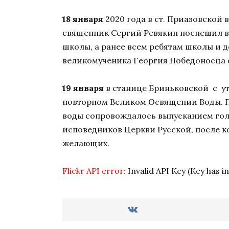
18 января
2020 года в ст. Приазовской
священник Сергий Ревякин поспешил в 
школы, а ранее всем ребятам школы и 
великомученика Георгия Победоносца с
19 января
в станице Бриньковской с у
повторном Великом Освящении Воды. По
воды сопровождалось выпусканием голу
исповедников Церкви Русской, после к
желающих.
Flickr API error:
Invalid API Key (Key has i