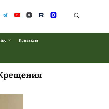
хии
Контакты
 Крещения