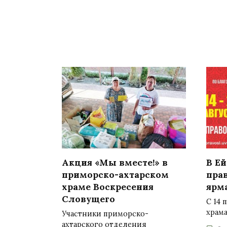
Акция «Мы вместе!» в
В Е
приморско-ахтарском
пра
храме Воскресения
ярм
Словущего
С 14 
храма
Участники приморско-
ахтарского отделения