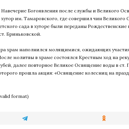
 в Навечерие Богоявления после службы и Великого Ос
хутор им. Тамаровского, где совершил чин Великого 
детского сада в хуторе были переданы Рождественские
т. Бриньковской.
тра храм наполнился молящимися, ожидающих участия
сле молитвы в храме состоялся Крестным ход на реку
бей, далее повторное Великое Освящение воды в ст. 
оторого прошла акция: «Освящение колесниц на празд
nvalid format)