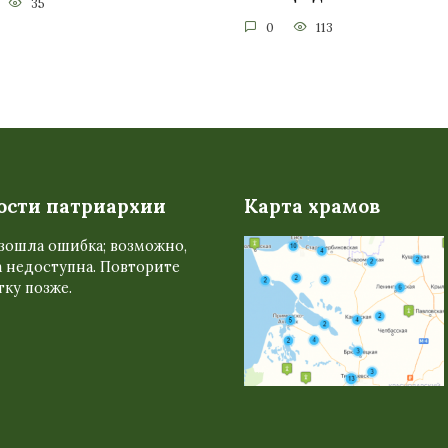
35
0
113
ости патриархии
Карта храмов
зошла ошибка; возможно,
 недоступна. Повторите
ку позже.