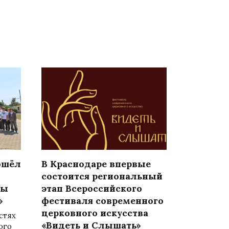
ошёл
В Краснодаре впервые
состоится региональный
ры
этап Всероссийского
»
фестиваля современного
церковного искусства
стях
«Видеть и Слышать»
ого