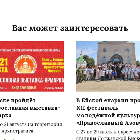
Вас может заинтересовать
йске пройдёт
В Ейской епархии пр
вославная выставка-
XII фестиваль
арка
молодёжной культу
«Православный Азов
по 21 августа на территории
 Архистратига
С 27 по 29 июля в окрестно
станицы Должанской Ейск