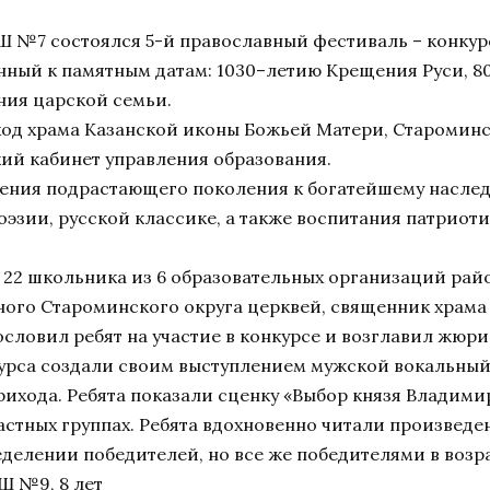
ОШ №7 состоялся 5-й православный фестиваль – конкур
енный к памятным датам: 1030–летию Крещения Руси, 8
ния царской семьи.
од храма Казанской иконы Божьей Матери, Староминс
й кабинет управления образования.
ения подрастающего поколения к богатейшему наслед
оэзии, русской классике, а также воспитания патриот
е 22 школьника из 6 образовательных организаций рай
ого Староминского округа церквей, священник храма
словил ребят на участие в конкурсе и возглавил жюри
урса создали своим выступлением мужской вокальный
ихода. Ребята показали сценку «Выбор князя Владими
астных группах. Ребята вдохновенно читали произведе
елении победителей, но все же победителями в возрас
Ш №9, 8 лет