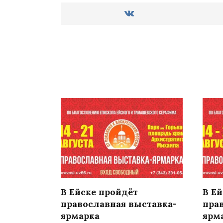
В Ейске пройдёт
В Е
православная выставка-
пра
ярмарка
ярм