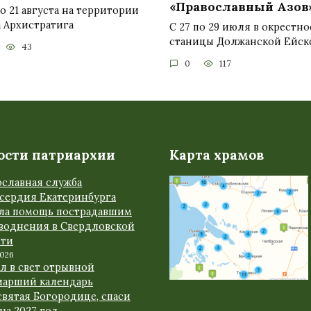
«Православный Азов
по 21 августа на территории
 Архистратига
С 27 по 29 июля в окрестно
станицы Должанской Ейск
43
0
117
ости патриархии
Карта храмов
ославная служба
сердия Екатеринбурга
ала помощь пострадавшим
аводнения в Свердловской
сти
2026
л в свет отрывной
иарший календарь
вятая Богородице, спаси