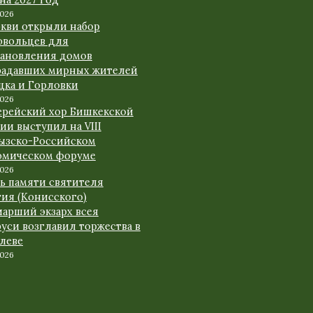
 на 2027 год
2026
ркви открыли набор
овольцев для
тановления домов
радавших мирных жителей
цка и Горловки
2026
ерейский хор Бишкекской
ии выступил на VIII
ызско-Российском
омическом форуме
2026
нь памяти святителя
гия (Конисского)
иарший экзарх всея
уси возглавил торжества в
леве
2026