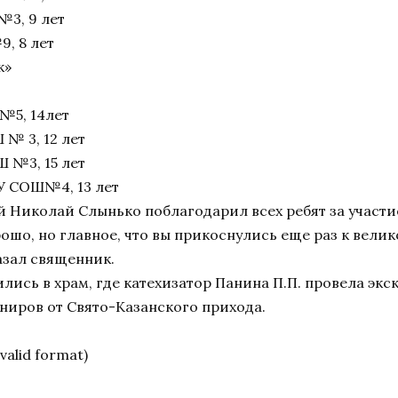
№3, 9 лет
, 8 лет
к»
№5, 14лет
№ 3, 12 лет
 №3, 15 лет
У СОШ№4, 13 лет
 Николай Слынько поблагодарил всех ребят за участие
рошо, но главное, что вы прикоснулись еще раз к велик
азал священник.
лись в храм, где катехизатор Панина П.П. провела экс
ниров от Свято-Казанского прихода.
nvalid format)