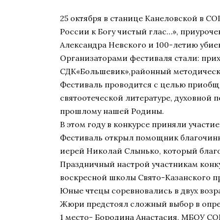
25 октября в станице Канеловской в С
России к Богу чистый глас…», приуроч
Александра Невского и 100-летию убие
Организаторами фестиваля стали: прих
СДК«Большевик»,районный методически
Фестиваль проводится с целью приобщ
святоотеческой литературе, духовной п
прошлому нашей Родины.
В этом году в конкурсе приняли участи
Фестиваль открыл помощник благочинн
иерей Николай Слынько, который благо
Праздничный настрой участникам конк
воскресной школы Свято-Казанского пр
Юные чтецы соревновались в двух возр
Жюри предстоял сложный выбор в опред
1 место- Бородина Анастасия, МБОУ СО