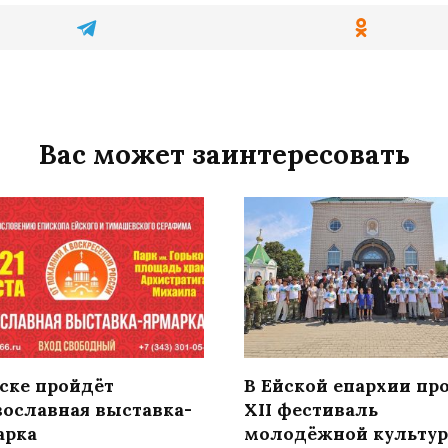
Вас может заинтересовать
йске пройдёт
В Ейской епархии пр
вославная выставка-
XII фестиваль
арка
молодёжной культу