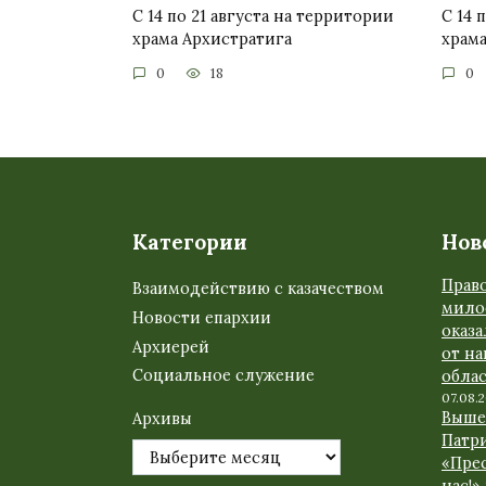
С 14 по 21 августа на территории
С 14 
храма Архистратига
храма
0
18
0
Категории
Нов
Прав
Взаимодействию с казачеством
мило
Новости епархии
оказ
Архиерей
от н
Социальное служение
обла
07.08.
Выше
Архивы
Патр
«Прес