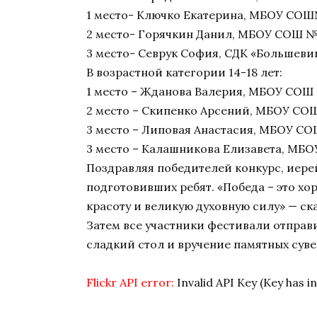
1 место- Ключко Екатерина, МБОУ СОШ
2 место- Горячкин Данил, МБОУ СОШ №9
3 место- Севрук София, СДК «Большеви
В возрастной категории 14-18 лет:
1 место – Жданова Валерия, МБОУ СОШ 
2 место – Скипенко Арсений, МБОУ СОШ 
3 место – Липовая Анастасия, МБОУ СОШ
3 место – Калашникова Елизавета, МБО
Поздравляя победителей конкурс, иерей
подготовивших ребят. «Победа – это хо
красоту и великую духовную силу» — ск
Затем все участники фестивали отправи
сладкий стол и вручение памятных суве
Flickr API error:
Invalid API Key (Key has i