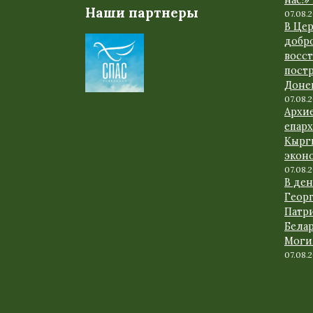
нас!»
Наши партнеры
07.08.
В Це
добр
восс
пост
Доне
07.08.
Архи
епарх
Кырг
экон
07.08.
В де
Геор
Патр
Белар
Моги
07.08.