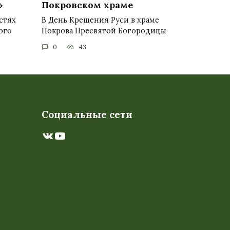
»
Покровском храме
стях
В День Крещения Руси в храме
ого
Покрова Пресвятой Богородицы
0
43
Социальные сети
ВКонтакте
YouTube