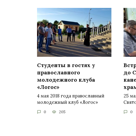
Студенты в гостях у
Вст
православного
до 
молодежного клуба
кан
«Логос»
хра
4 мая 2018 года православный
25 ма
молодежный клуб «Логос»
Свят
0
205
0