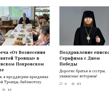
реча «От Вознесения
Поздравление еписк
Святой Троицы» в
Серафима с Днем
евском Покровском
Победы
ме
Дорогие братья и сестры,
уважаемые ветераны!
я, в преддверии праздника
ой Троицы, библиотеку
0
113
44