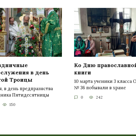
здничные
Ко Дню православно
ослужения в день
книги
той Троицы
10 марта ученики 3 класса
№ 36 побывали в храме
я, в день предпразнства
дника Пятидесятницы
0
242
150