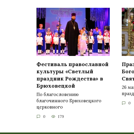
Фестиваль православной
Пра
культуры «Светлый
Бог
праздник Рождества» в
Свя
Брюховецкой
26 ма
праз
По благословению
благочинного Брюховецкого
0
церковного
0
179